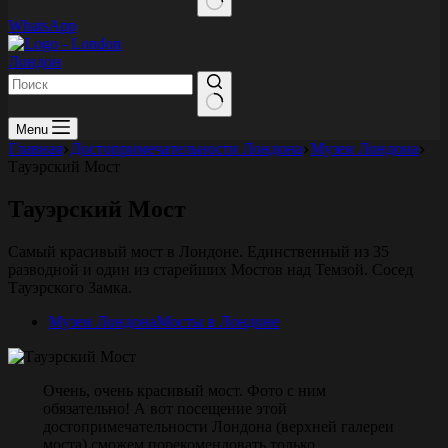
WhatsApp
Лондон
Menu
Главная
Достопримечательности Лондона
Музеи Лондона
Тауэрский Мост
Тауэрский Мост
Самый красивый мост в Лондоне. Единственный из 35
разводной и один из старейших Мостов над Темзой. Сосед
Тауэрского Замка.
Музеи Лондона
Мосты в Лондоне
Очень, очень красивый мост. Фото с ним
обязательно! А вот посещение этой
достопримечательности Лондона (верхней галереи
моста) сможем порекомендовать только