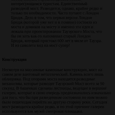
интересующимся туристам. Единственный
разводной мост. Разводится, однако, крайне редко и
только по необходимости. Часто путают с Лондон
Бридж. Дело в том, что первая версия Лондон
Бридж (которой уже нет и в помине) состояла из
моста и домиков на мосту и именно эта идея и
лежала при проектировании Тауэрского Моста, что
бы он хоть как-то напоминал старый Лондон
Бридж, который простоял 600 лет в миле от Тауэра.
И из самолета вид на мост супер!
Конструкция
Несмотря на массивные каменные конструкции, мост на
самом деле вантовый металлический. Камень всего лишь
облицовка. Под опорами моста находятся разводные
механизмы, которые разводят Тауэрский Мост всего за 90
секунд. В башенках сделаны лестницы, ведущие в верхние
галереи, которые в свою очередь предназначались изначально
для того, что бы при разведенном состоянии по ним можно
было пешеходам перейти на другую сторону реки. Сегодня
мост разводится крайне редко, и по этой причине галереи
используются как музей смотровая площадка.