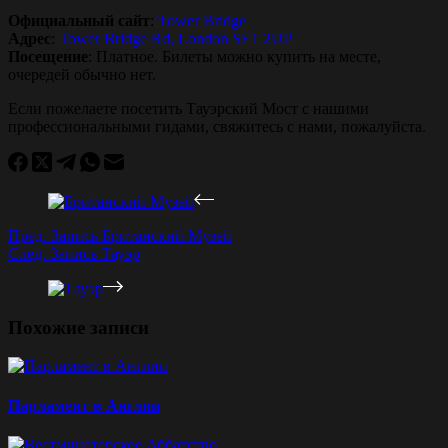
Официальный сайт
:
Tower Bridge
Адрес
:
Tower Bridge Rd, London SE1 2UP
Посещение
: Платное. Билеты можно купить на месте,
очередей обычно нет.
Если пожелаете посетить Тауэрский Мост с нашими
профессиональными гидами, свяжитесь с нами, пожалуйста.
Пред.
Запись
Британский Музей
След.
Запись
Тауэр
Похожие записи
Парламент в Англии